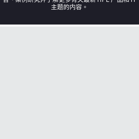
主题的内容。
您的购物车目前是空的
前往 HPE 商店浏览、配置和订购。
立即购买