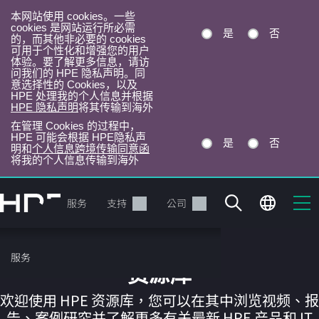
本网站使用 cookies。一些
cookies 是网站运行所必需
是
否
的，而其他非必要的 cookies
可用于个性化和增强您的用户
体验。要了解更多信息，请访
问我们的 HPE 隐私声明。同
意选择性的 Cookies，以及
HPE 处理我的个人信息并根据
HPE 隐私声明
将其传输到海外
在管理 Cookies 的过程中，
HPE 可能会根据 HPE隐私声
是
否
明和
个人信息跨境传输同意函
将我的个人信息传输到海外
跳
转
产品
服务
支持
公司
到
主
目
服务
录
资源库
欢迎使用 HPE 资源库，您可以在其中浏览视频、报
告、案例研究并了解更多有关最新 HPE 产品和 IT