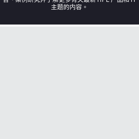
主题的内容。
您的购物车目前是空的
前往 HPE 商店浏览、配置和订购。
立即购买