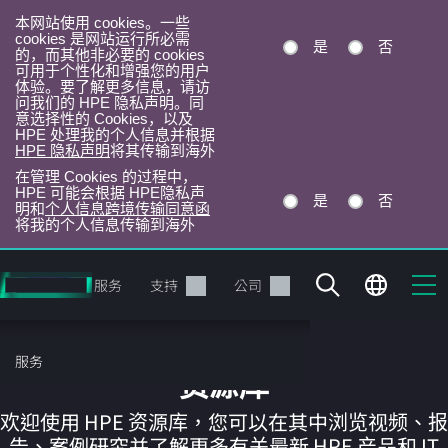
本网站使用 cookies。一些
cookies 是网站运行所必需
是
否
的，而其他非必要的 cookies
可用于个性化和增强您的用户
体验。要了解更多信息，请访
问我们的 HPE 隐私声明。同
意选择性的 Cookies，以及
HPE 处理我的个人信息并根据
HPE 隐私声明
将其传输到海外
在管理 Cookies 的过程中，
HPE 可能会根据 HPE隐私声
是
否
明和
个人信息跨境传输同意函
将我的个人信息传输到海外
跳
转
产品
服务
支持
公司
到
主
目
服务
录
资源库
欢迎使用 HPE 资源库，您可以在其中浏览视频、报
告、案例研究并了解更多有关最新 HPE 产品和 IT