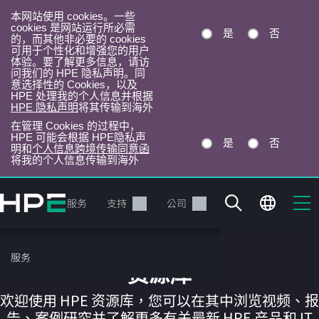
本网站使用 cookies。一些
cookies 是网站运行所必需
是
否
的，而其他非必要的 cookies
可用于个性化和增强您的用户
体验。要了解更多信息，请访
问我们的 HPE 隐私声明。同
意选择性的 Cookies，以及
HPE 处理我的个人信息并根据
HPE 隐私声明
将其传输到海外
在管理 Cookies 的过程中，
HPE 可能会根据 HPE隐私声
是
否
明和
个人信息跨境传输同意函
将我的个人信息传输到海外
跳
转
产品
服务
支持
公司
到
主
目
服务
录
资源库
欢迎使用 HPE 资源库，您可以在其中浏览视频、报
告、案例研究并了解更多有关最新 HPE 产品和 IT