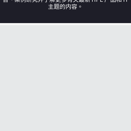
主题的内容。
您的购物车目前是空的
前往 HPE 商店浏览、配置和订购。
立即购买