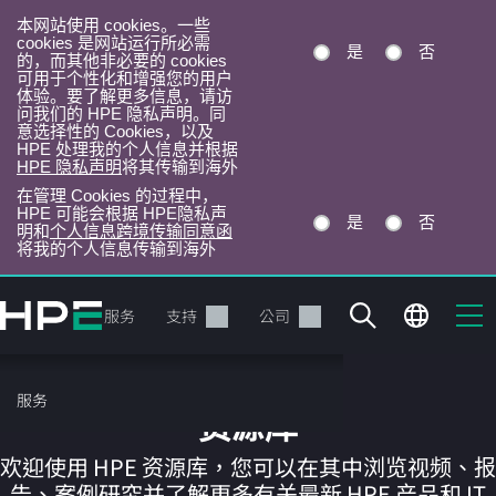
本网站使用 cookies。一些
cookies 是网站运行所必需
是
否
的，而其他非必要的 cookies
可用于个性化和增强您的用户
体验。要了解更多信息，请访
问我们的 HPE 隐私声明。同
意选择性的 Cookies，以及
HPE 处理我的个人信息并根据
HPE 隐私声明
将其传输到海外
在管理 Cookies 的过程中，
HPE 可能会根据 HPE隐私声
是
否
明和
个人信息跨境传输同意函
将我的个人信息传输到海外
跳
转
产品
服务
支持
公司
到
主
目
服务
录
资源库
欢迎使用 HPE 资源库，您可以在其中浏览视频、报
告、案例研究并了解更多有关最新 HPE 产品和 IT