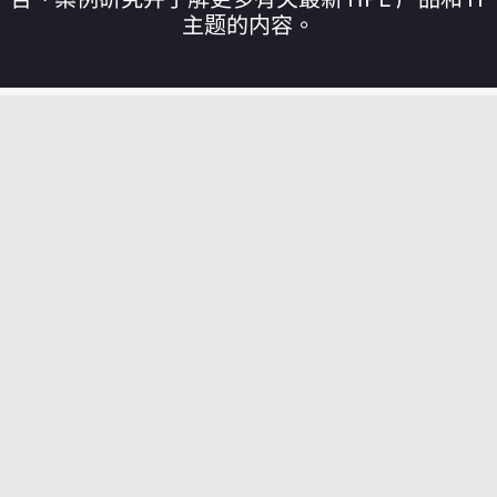
主题的内容。
您的购物车目前是空的
前往 HPE 商店浏览、配置和订购。
立即购买