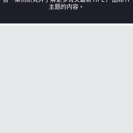
主题的内容。
您的购物车目前是空的
前往 HPE 商店浏览、配置和订购。
立即购买