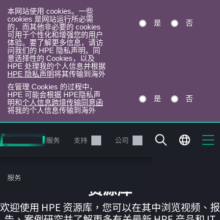
本网站使用 cookies。一些
cookies 是网站运行所必需
是
否
的，而其他非必要的 cookies
可用于个性化和增强您的用户
体验。要了解更多信息，请访
问我们的 HPE 隐私声明。同
意选择性的 Cookies，以及
HPE 处理我的个人信息并根据
HPE 隐私声明
将其传输到海外
在管理 Cookies 的过程中，
HPE 可能会根据 HPE隐私声
是
否
明和
个人信息跨境传输同意函
将我的个人信息传输到海外
跳
转
产品
服务
支持
公司
到
主
目
服务
录
资源库
欢迎使用 HPE 资源库，您可以在其中浏览视频、报
告、案例研究并了解更多有关最新 HPE 产品和 IT