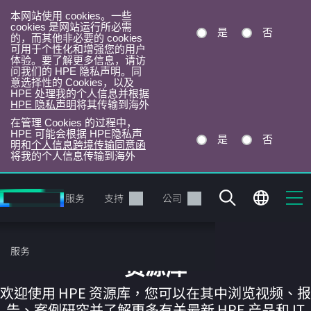
本网站使用 cookies。一些
cookies 是网站运行所必需
是
否
的，而其他非必要的 cookies
可用于个性化和增强您的用户
体验。要了解更多信息，请访
问我们的 HPE 隐私声明。同
意选择性的 Cookies，以及
HPE 处理我的个人信息并根据
HPE 隐私声明
将其传输到海外
在管理 Cookies 的过程中，
HPE 可能会根据 HPE隐私声
是
否
明和
个人信息跨境传输同意函
将我的个人信息传输到海外
跳
转
产品
服务
支持
公司
到
主
目
服务
录
资源库
欢迎使用 HPE 资源库，您可以在其中浏览视频、报
告、案例研究并了解更多有关最新 HPE 产品和 IT