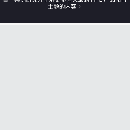
主题的内容。
您的购物车目前是空的
前往 HPE 商店浏览、配置和订购。
立即购买