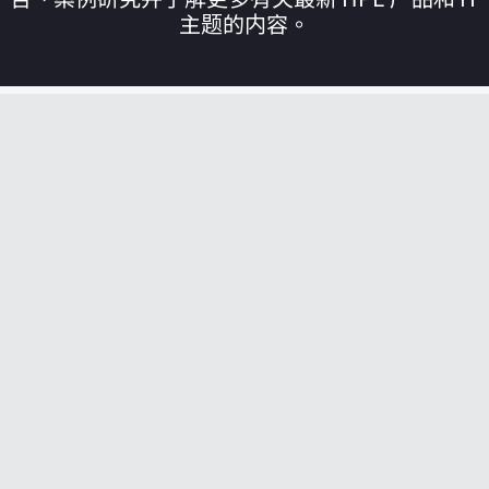
主题的内容。
您的购物车目前是空的
前往 HPE 商店浏览、配置和订购。
立即购买