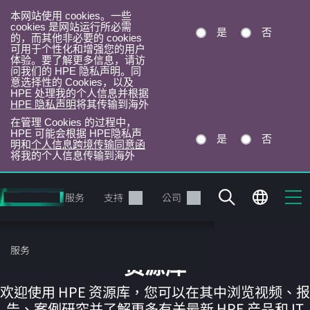
本网站使用 cookies。一些
cookies 是网站运行所必需
是
否
的，而其他非必要的 cookies
可用于个性化和增强您的用户
体验。要了解更多信息，请访
问我们的 HPE 隐私声明。同
意选择性的 Cookies，以及
HPE 处理我的个人信息并根据
HPE 隐私声明
将其传输到海外
在管理 Cookies 的过程中，
HPE 可能会根据 HPE隐私声
是
否
明和
个人信息跨境传输同意函
将我的个人信息传输到海外
跳
转
产品
服务
支持
公司
到
主
目
服务
录
资源库
欢迎使用 HPE 资源库，您可以在其中浏览视频、报
告、案例研究并了解更多有关最新 HPE 产品和 IT