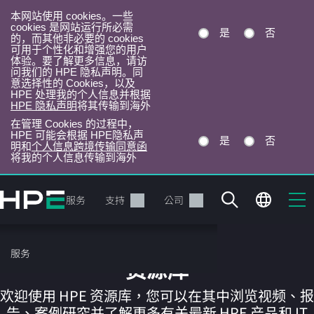
本网站使用 cookies。一些
cookies 是网站运行所必需
是
否
的，而其他非必要的 cookies
可用于个性化和增强您的用户
体验。要了解更多信息，请访
问我们的 HPE 隐私声明。同
意选择性的 Cookies，以及
HPE 处理我的个人信息并根据
HPE 隐私声明
将其传输到海外
在管理 Cookies 的过程中，
HPE 可能会根据 HPE隐私声
是
否
明和
个人信息跨境传输同意函
将我的个人信息传输到海外
跳
转
产品
服务
支持
公司
到
主
目
服务
录
资源库
欢迎使用 HPE 资源库，您可以在其中浏览视频、报
告、案例研究并了解更多有关最新 HPE 产品和 IT