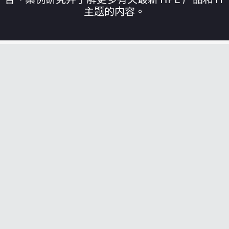
主题的内容。
您的购物车目前是空的
前往 HPE 商店浏览、配置和订购。
立即购买