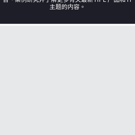
主题的内容。
您的购物车目前是空的
前往 HPE 商店浏览、配置和订购。
立即购买