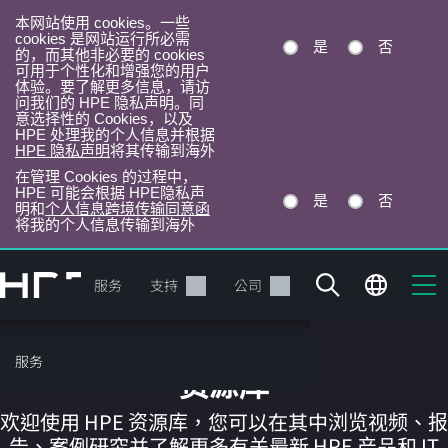
本网站使用 cookies。一些
cookies 是网站运行所必需
是
否
的，而其他非必要的 cookies
可用于个性化和增强您的用户
体验。要了解更多信息，请访
问我们的 HPE 隐私声明。同
意选择性的 Cookies，以及
HPE 处理我的个人信息并根据
HPE 隐私声明
将其传输到海外
在管理 Cookies 的过程中，
HPE 可能会根据 HPE隐私声
是
否
明和
个人信息跨境传输同意函
将我的个人信息传输到海外
跳
转
产品
服务
支持
公司
到
主
目
服务
录
资源库
欢迎使用 HPE 资源库，您可以在其中浏览视频、报
告、案例研究并了解更多有关最新 HPE 产品和 IT