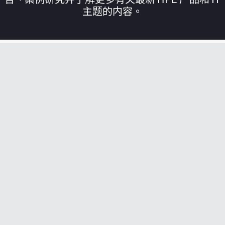
主题的内容。
您的购物车目前是空的
前往 HPE 商店浏览、配置和订购。
立即购买