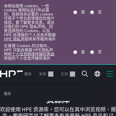
本网站使用 cookies。一些
cookies 是网站运行所必需
是
否
的，而其他非必要的 cookies
可用于个性化和增强您的用户
体验。要了解更多信息，请访
问我们的 HPE 隐私声明。同
意选择性的 Cookies，以及
HPE 处理我的个人信息并根据
HPE 隐私声明
将其传输到海外
在管理 Cookies 的过程中，
HPE 可能会根据 HPE隐私声
是
否
明和
个人信息跨境传输同意函
将我的个人信息传输到海外
跳
转
产品
服务
支持
公司
到
主
目
服务
录
资源库
欢迎使用 HPE 资源库，您可以在其中浏览视频、报
告、案例研究并了解更多有关最新 HPE 产品和 IT