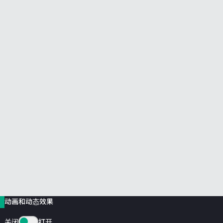
前往 HPE 商店浏览、配置和订购。
立即购买
动画和动态效果
关闭
打开