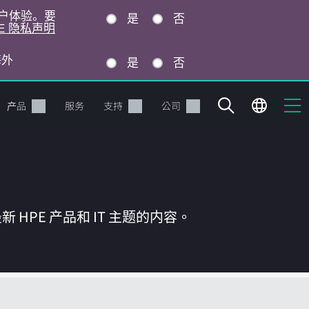
的用户体验。要
是
否
E 隐私声明
海外
是
否
产品
服务
支持
公司
HPE 产品和 IT 主题的内容。