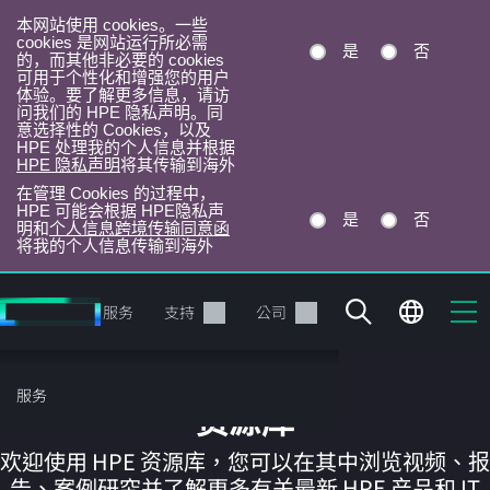
本网站使用 cookies。一些
cookies 是网站运行所必需
是
否
的，而其他非必要的 cookies
可用于个性化和增强您的用户
体验。要了解更多信息，请访
问我们的 HPE 隐私声明。同
意选择性的 Cookies，以及
HPE 处理我的个人信息并根据
HPE 隐私声明
将其传输到海外
在管理 Cookies 的过程中，
HPE 可能会根据 HPE隐私声
是
否
明和
个人信息跨境传输同意函
将我的个人信息传输到海外
跳
转
产品
服务
支持
公司
到
主
目
服务
录
资源库
欢迎使用 HPE 资源库，您可以在其中浏览视频、报
告、案例研究并了解更多有关最新 HPE 产品和 IT