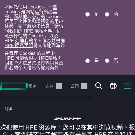
本网站使用 cookies。一些
cookies 是网站运行所必需
是
否
的，而其他非必要的 cookies
可用于个性化和增强您的用户
体验。要了解更多信息，请访
问我们的 HPE 隐私声明。同
意选择性的 Cookies，以及
HPE 处理我的个人信息并根据
HPE 隐私声明
将其传输到海外
在管理 Cookies 的过程中，
HPE 可能会根据 HPE隐私声
是
否
明和
个人信息跨境传输同意函
将我的个人信息传输到海外
跳
转
产品
服务
支持
公司
到
主
目
服务
录
资源库
欢迎使用 HPE 资源库，您可以在其中浏览视频、报
告、案例研究并了解更多有关最新 HPE 产品和 IT