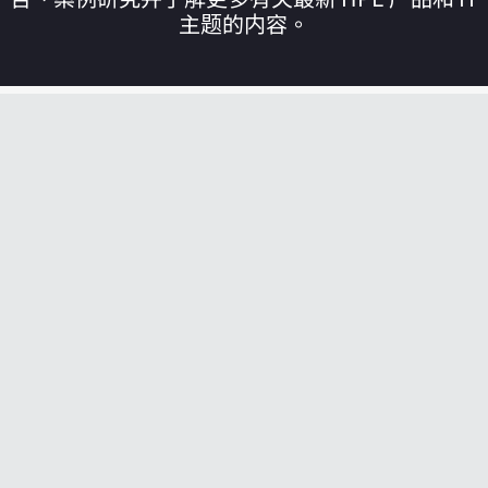
主题的内容。
您的购物车目前是空的
前往 HPE 商店浏览、配置和订购。
立即购买