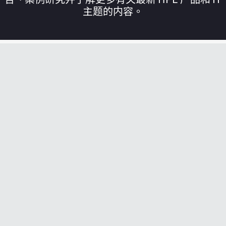
主题的内容。
您的购物车目前是空的
前往 HPE 商店浏览、配置和订购。
立即购买