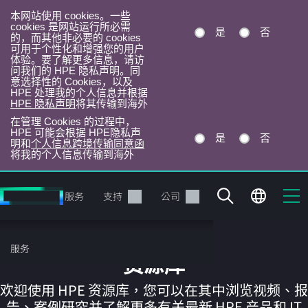
本网站使用 cookies。一些
cookies 是网站运行所必需
是
否
的，而其他非必要的 cookies
可用于个性化和增强您的用户
体验。要了解更多信息，请访
问我们的 HPE 隐私声明。同
意选择性的 Cookies，以及
HPE 处理我的个人信息并根据
HPE 隐私声明
将其传输到海外
在管理 Cookies 的过程中，
HPE 可能会根据 HPE隐私声
是
否
明和
个人信息跨境传输同意函
将我的个人信息传输到海外
跳
转
产品
服务
支持
公司
到
主
目
服务
录
资源库
欢迎使用 HPE 资源库，您可以在其中浏览视频、报
告、案例研究并了解更多有关最新 HPE 产品和 IT