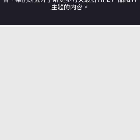
主题的内容。
您的购物车目前是空的
前往 HPE 商店浏览、配置和订购。
立即购买