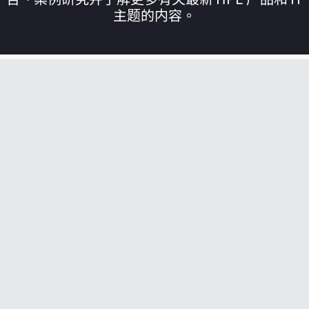
主题的内容。
您的购物车目前是空的
前往 HPE 商店浏览、配置和订购。
立即购买