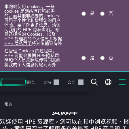
本网站使用 cookies。一些
cookies 是网站运行所必需
是
否
的，而其他非必要的 cookies
可用于个性化和增强您的用户
体验。要了解更多信息，请访
问我们的 HPE 隐私声明。同
意选择性的 Cookies，以及
HPE 处理我的个人信息并根据
HPE 隐私声明
将其传输到海外
在管理 Cookies 的过程中，
HPE 可能会根据 HPE隐私声
是
否
明和
个人信息跨境传输同意函
将我的个人信息传输到海外
跳
转
产品
服务
支持
公司
到
主
目
服务
录
资源库
欢迎使用 HPE 资源库，您可以在其中浏览视频、报
告、案例研究并了解更多有关最新 HPE 产品和 IT