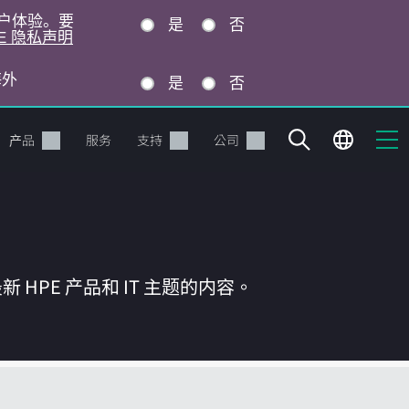
的用户体验。要
是
否
E 隐私声明
海外
是
否
产品
服务
支持
公司
HPE 产品和 IT 主题的内容。