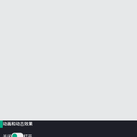
前往 HPE 商店浏览、配置和订购。
立即购买
动画和动态效果
关闭
打开