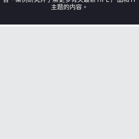
主题的内容。
您的购物车目前是空的
前往 HPE 商店浏览、配置和订购。
立即购买