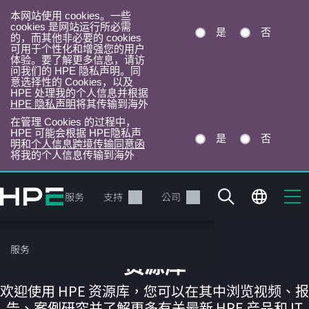
本网站使用 cookies。一些
cookies 是网站运行所必需
是
否
的，而其他非必要的 cookies
可用于个性化和增强您的用户
体验。要了解更多信息，请访
问我们的 HPE 隐私声明。同
意选择性的 Cookies，以及
HPE 处理我的个人信息并根据
HPE 隐私声明
将其传输到海外
在管理 Cookies 的过程中，
HPE 可能会根据 HPE隐私声
是
否
明和
个人信息跨境传输同意函
将我的个人信息传输到海外
跳
转
产品
服务
支持
公司
到
主
目
服务
录
资源库
欢迎使用 HPE 资源库，您可以在其中浏览视频、报
告、案例研究并了解更多有关最新 HPE 产品和 IT