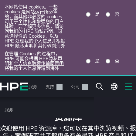
本网站使用 cookies。一些
cookies 是网站运行所必需
是
否
的，而其他非必要的 cookies
可用于个性化和增强您的用户
体验。要了解更多信息，请访
问我们的 HPE 隐私声明。同
意选择性的 Cookies，以及
HPE 处理我的个人信息并根据
HPE 隐私声明
将其传输到海外
在管理 Cookies 的过程中，
HPE 可能会根据 HPE隐私声
是
否
明和
个人信息跨境传输同意函
将我的个人信息传输到海外
跳
转
产品
服务
支持
公司
到
主
目
服务
录
资源库
欢迎使用 HPE 资源库，您可以在其中浏览视频、报
告、案例研究并了解更多有关最新 HPE 产品和 IT