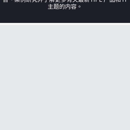
主题的内容。
您的购物车目前是空的
前往 HPE 商店浏览、配置和订购。
立即购买