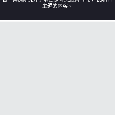
主题的内容。
您的购物车目前是空的
前往 HPE 商店浏览、配置和订购。
立即购买