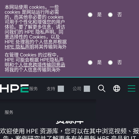
本网站使用 cookies。一些
cookies 是网站运行所必需
是
否
的，而其他非必要的 cookies
可用于个性化和增强您的用户
体验。要了解更多信息，请访
问我们的 HPE 隐私声明。同
意选择性的 Cookies，以及
HPE 处理我的个人信息并根据
HPE 隐私声明
将其传输到海外
在管理 Cookies 的过程中，
HPE 可能会根据 HPE隐私声
是
否
明和
个人信息跨境传输同意函
将我的个人信息传输到海外
跳
转
产品
服务
支持
公司
到
主
目
服务
录
资源库
欢迎使用 HPE 资源库，您可以在其中浏览视频、报
告、案例研究并了解更多有关最新 HPE 产品和 IT