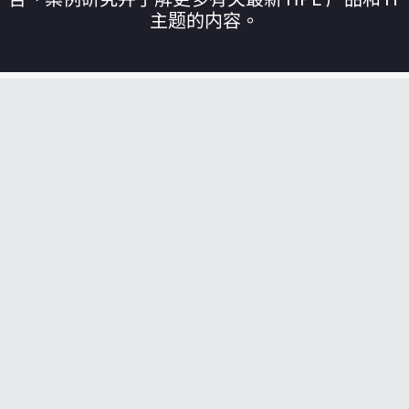
主题的内容。
您的购物车目前是空的
前往 HPE 商店浏览、配置和订购。
立即购买