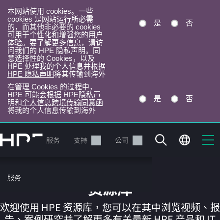
本网站使用 cookies。一些
cookies 是网站运行所必需
是
否
的，而其他非必要的 cookies
可用于个性化和增强您的用户
体验。要了解更多信息，请访
问我们的 HPE 隐私声明。同
意选择性的 Cookies，以及
HPE 处理我的个人信息并根据
HPE 隐私声明
将其传输到海外
在管理 Cookies 的过程中，
HPE 可能会根据 HPE隐私声
是
否
明和
个人信息跨境传输同意函
将我的个人信息传输到海外
跳
转
产品
服务
支持
公司
到
主
目
服务
录
资源库
欢迎使用 HPE 资源库，您可以在其中浏览视频、报
告、案例研究并了解更多有关最新 HPE 产品和 IT