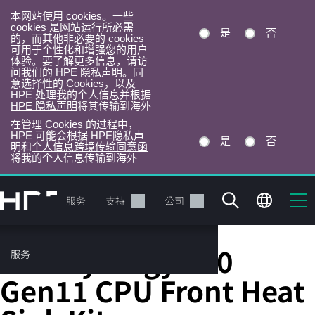
本网站使用 cookies。一些
cookies 是网站运行所必需
是
否
的，而其他非必要的 cookies
可用于个性化和增强您的用户
体验。要了解更多信息，请访
问我们的 HPE 隐私声明。同
意选择性的 Cookies，以及
HPE 处理我的个人信息并根据
HPE 隐私声明
将其传输到海外
在管理 Cookies 的过程中，
HPE 可能会根据 HPE隐私声
是
否
明和
个人信息跨境传输同意函
将我的个人信息传输到海外
跳
转
产品
服务
支持
公司
到
主
目
HPE Synergy 480
服务
录
Gen11 CPU Front Heat