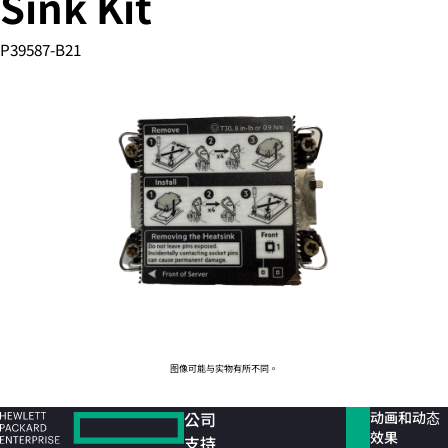
Sink Kit
P39587-B21
您的购物车目前是空的
前往 HPE 商店浏览、配置和订购。
立即购买
图像可能与实物有所不同。
公司
动画和动态
效果
支持