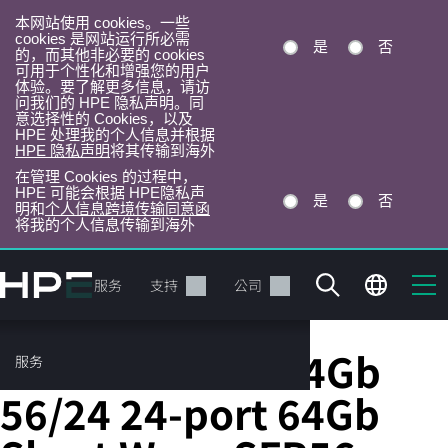
本网站使用 cookies。一些
cookies 是网站运行所必需
是
否
的，而其他非必要的 cookies
可用于个性化和增强您的用户
体验。要了解更多信息，请访
问我们的 HPE 隐私声明。同
意选择性的 Cookies，以及
HPE 处理我的个人信息并根据
HPE 隐私声明
将其传输到海外
在管理 Cookies 的过程中，
HPE 可能会根据 HPE隐私声
是
否
明和
个人信息跨境传输同意函
将我的个人信息传输到海外
跳
转
产品
服务
支持
公司
到
主
目
HPE SN6700B 64Gb
服务
录
56/24 24-port 64Gb