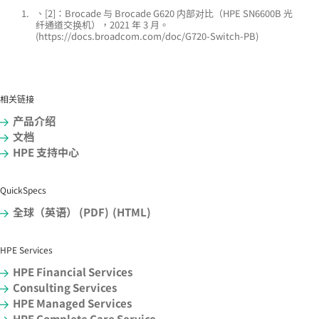
1.
、[2]：Brocade 与 Brocade G620 内部对比（HPE SN6600B 光
纤通道交换机），2021 年 3 月。
(https://docs.broadcom.com/doc/G720-Switch-PB)
相关链接
产品介绍
文档
HPE 支持中心
QuickSpecs
全球（英语） (PDF)
(HTML)
HPE Services
HPE Financial Services
Consulting Services
HPE Managed Services
HPE Complete Care Service