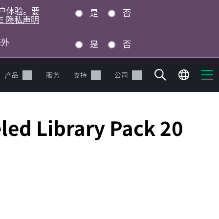
的用户体验。要
是
否
E 隐私声明
海外
是
否
产品
服务
支持
公司
ed Library Pack 20