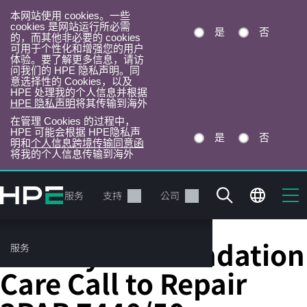
本网站使用 cookies。一些
cookies 是网站运行所必需
是
否
的，而其他非必要的 cookies
可用于个性化和增强您的用户
体验。要了解更多信息，请访
问我们的 HPE 隐私声明。同
意选择性的 Cookies，以及
HPE 处理我的个人信息并根据
HPE 隐私声明
将其传输到海外
在管理 Cookies 的过程中，
HPE 可能会根据 HPE隐私声
是
否
明和
个人信息跨境传输同意函
将我的个人信息传输到海外
跳
转
产品
服务
支持
公司
到
主
目
HPE 3 year Foundation
服务
录
Care Call to Repair