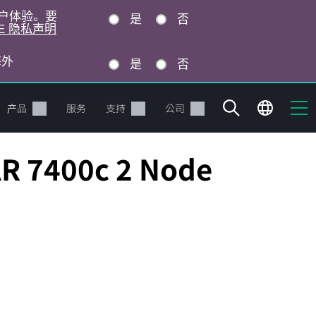
的用户体验。要
是
否
E 隐私声明
海外
是
否
产品
服务
支持
公司
AR 7400c 2 Node