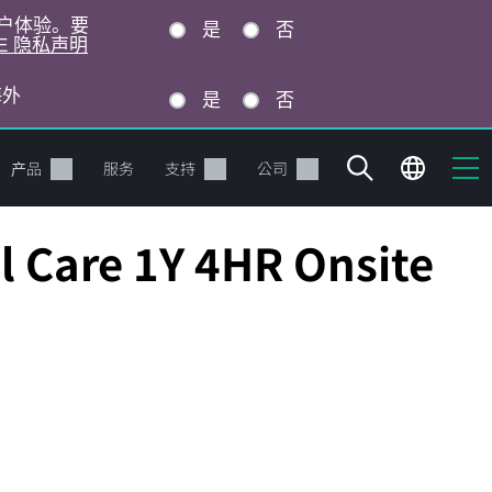
的用户体验。要
是
否
E 隐私声明
海外
是
否
产品
服务
支持
公司
 Care 1Y 4HR Onsite