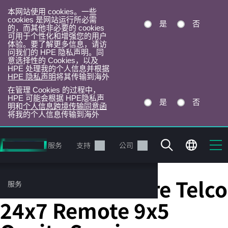
本网站使用 cookies。一些
cookies 是网站运行所必需
是
否
的，而其他非必要的 cookies
可用于个性化和增强您的用户
体验。要了解更多信息，请访
问我们的 HPE 隐私声明。同
意选择性的 Cookies，以及
HPE 处理我的个人信息并根据
HPE 隐私声明
将其传输到海外
在管理 Cookies 的过程中，
HPE 可能会根据 HPE隐私声
是
否
明和
个人信息跨境传输同意函
将我的个人信息传输到海外
跳
转
产品
服务
支持
公司
到
主
目
HPE 6Y Tech Care Telco
服务
录
24x7 Remote 9x5