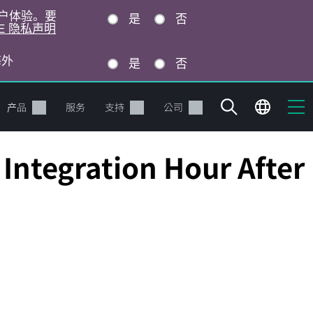
的用户体验。要
是
否
E 隐私声明
海外
是
否
产品
服务
支持
公司
ntegration Hour After