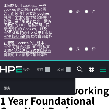
本网站使用 cookies。一些
cookies 是网站运行所必需
是
否
的，而其他非必要的 cookies
可用于个性化和增强您的用户
体验。要了解更多信息，请访
问我们的 HPE 隐私声明。同
意选择性的 Cookies，以及
HPE 处理我的个人信息并根据
HPE 隐私声明
将其传输到海外
在管理 Cookies 的过程中，
HPE 可能会根据 HPE隐私声
是
否
明和
个人信息跨境传输同意函
将我的个人信息传输到海外
跳
转
产品
服务
支持
公司
到
主
目
HPE Aruba Networking
服务
录
1 Year Foundational