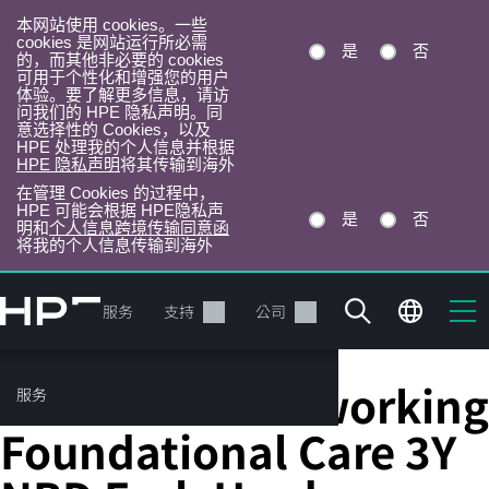
本网站使用 cookies。一些
cookies 是网站运行所必需
是
否
的，而其他非必要的 cookies
可用于个性化和增强您的用户
体验。要了解更多信息，请访
问我们的 HPE 隐私声明。同
意选择性的 Cookies，以及
HPE 处理我的个人信息并根据
HPE 隐私声明
将其传输到海外
在管理 Cookies 的过程中，
HPE 可能会根据 HPE隐私声
是
否
明和
个人信息跨境传输同意函
将我的个人信息传输到海外
跳
转
产品
服务
支持
公司
到
主
目
HPE Aruba Networking
服务
录
Foundational Care 3Y