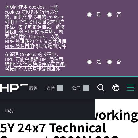
本网站使用 cookies。一些
cookies 是网站运行所必需
是
否
的，而其他非必要的 cookies
可用于个性化和增强您的用户
体验。要了解更多信息，请访
问我们的 HPE 隐私声明。同
意选择性的 Cookies，以及
HPE 处理我的个人信息并根据
HPE 隐私声明
将其传输到海外
在管理 Cookies 的过程中，
HPE 可能会根据 HPE隐私声
是
否
明和
个人信息跨境传输同意函
将我的个人信息传输到海外
跳
转
产品
服务
支持
公司
到
主
目
HPE Aruba Networking
服务
录
5Y 24x7 Technical