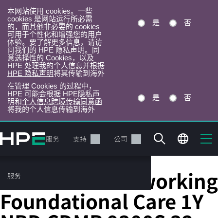
本网站使用 cookies。一些
cookies 是网站运行所必需
是
否
的，而其他非必要的 cookies
可用于个性化和增强您的用户
体验。要了解更多信息，请访
问我们的 HPE 隐私声明。同
意选择性的 Cookies，以及
HPE 处理我的个人信息并根据
HPE 隐私声明
将其传输到海外
在管理 Cookies 的过程中，
HPE 可能会根据 HPE隐私声
是
否
明和
个人信息跨境传输同意函
将我的个人信息传输到海外
跳
转
产品
服务
支持
公司
到
主
目
HPE Aruba Networking
服务
录
Foundational Care 1Y