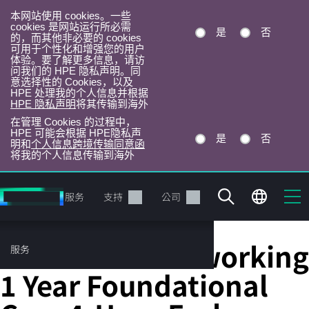
本网站使用 cookies。一些
cookies 是网站运行所必需
是
否
的，而其他非必要的 cookies
可用于个性化和增强您的用户
体验。要了解更多信息，请访
问我们的 HPE 隐私声明。同
意选择性的 Cookies，以及
HPE 处理我的个人信息并根据
HPE 隐私声明
将其传输到海外
在管理 Cookies 的过程中，
HPE 可能会根据 HPE隐私声
是
否
明和
个人信息跨境传输同意函
将我的个人信息传输到海外
跳
转
产品
服务
支持
公司
到
主
目
HPE Aruba Networking
服务
录
1 Year Foundational