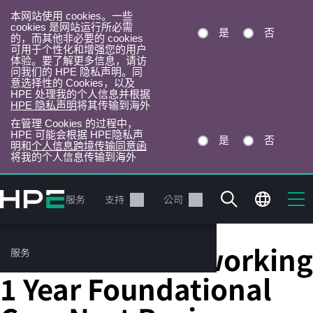
本网站使用 cookies。一些
cookies 是网站运行所必需
是
否
的，而其他非必要的 cookies
可用于个性化和增强您的用户
体验。要了解更多信息，请访
问我们的 HPE 隐私声明。同
意选择性的 Cookies，以及
HPE 处理我的个人信息并根据
HPE 隐私声明
将其传输到海外
在管理 Cookies 的过程中，
HPE 可能会根据 HPE隐私声
是
否
明和
个人信息跨境传输同意函
将我的个人信息传输到海外
跳
转
产品
服务
支持
公司
到
主
目
HPE Aruba Networking
服务
录
1 Year Foundational