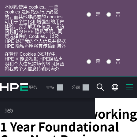
本网站使用 cookies。一些
cookies 是网站运行所必需
是
否
的，而其他非必要的 cookies
可用于个性化和增强您的用户
体验。要了解更多信息，请访
问我们的 HPE 隐私声明。同
意选择性的 Cookies，以及
HPE 处理我的个人信息并根据
HPE 隐私声明
将其传输到海外
在管理 Cookies 的过程中，
HPE 可能会根据 HPE隐私声
是
否
明和
个人信息跨境传输同意函
将我的个人信息传输到海外
跳
转
产品
服务
支持
公司
到
主
目
HPE Aruba Networking
服务
录
1 Year Foundational