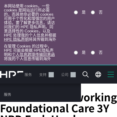
本网站使用 cookies。一些
cookies 是网站运行所必需
是
否
的，而其他非必要的 cookies
可用于个性化和增强您的用户
体验。要了解更多信息，请访
问我们的 HPE 隐私声明。同
意选择性的 Cookies，以及
HPE 处理我的个人信息并根据
HPE 隐私声明
将其传输到海外
在管理 Cookies 的过程中，
HPE 可能会根据 HPE隐私声
是
否
明和
个人信息跨境传输同意函
将我的个人信息传输到海外
跳
转
产品
服务
支持
公司
到
主
目
HPE Aruba Networking
服务
录
Foundational Care 3Y