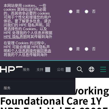
本网站使用 cookies。一些
cookies 是网站运行所必需
是
否
的，而其他非必要的 cookies
可用于个性化和增强您的用户
体验。要了解更多信息，请访
问我们的 HPE 隐私声明。同
意选择性的 Cookies，以及
HPE 处理我的个人信息并根据
HPE 隐私声明
将其传输到海外
在管理 Cookies 的过程中，
HPE 可能会根据 HPE隐私声
是
否
明和
个人信息跨境传输同意函
将我的个人信息传输到海外
跳
转
产品
服务
支持
公司
到
主
目
HPE Aruba Networking
服务
录
Foundational Care 1Y