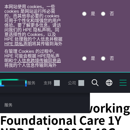
本网站使用 cookies。一些
cookies 是网站运行所必需
是
否
的，而其他非必要的 cookies
可用于个性化和增强您的用户
体验。要了解更多信息，请访
问我们的 HPE 隐私声明。同
意选择性的 Cookies，以及
HPE 处理我的个人信息并根据
HPE 隐私声明
将其传输到海外
在管理 Cookies 的过程中，
HPE 可能会根据 HPE隐私声
是
否
明和
个人信息跨境传输同意函
将我的个人信息传输到海外
跳
转
产品
服务
支持
公司
到
主
目
HPE Aruba Networking
服务
录
Foundational Care 1Y