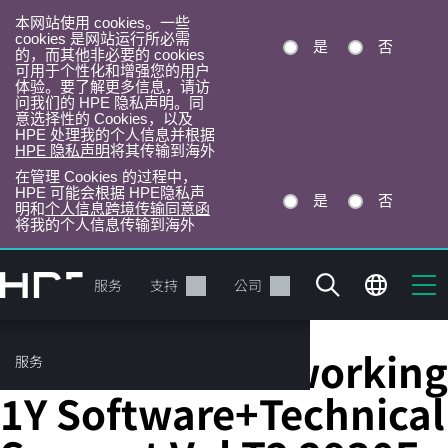
本网站使用 cookies。一些
cookies 是网站运行所必需
是
否
的，而其他非必要的 cookies
可用于个性化和增强您的用户
体验。要了解更多信息，请访
问我们的 HPE 隐私声明。同
意选择性的 Cookies，以及
HPE 处理我的个人信息并根据
HPE 隐私声明
将其传输到海外
在管理 Cookies 的过程中，
HPE 可能会根据 HPE隐私声
是
否
明和
个人信息跨境传输同意函
将我的个人信息传输到海外
跳
转
产品
服务
支持
公司
到
主
目
HPE Aruba Networking
服务
录
1Y Software+Technical