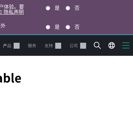
的用户体验。要
是
否
E 隐私声明
海外
是
否
产品
服务
支持
公司
able