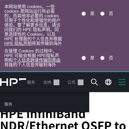
本网站使用 cookies。一些
cookies 是网站运行所必需
是
否
的，而其他非必要的 cookies
可用于个性化和增强您的用户
体验。要了解更多信息，请访
问我们的 HPE 隐私声明。同
意选择性的 Cookies，以及
HPE 处理我的个人信息并根据
HPE 隐私声明
将其传输到海外
在管理 Cookies 的过程中，
HPE 可能会根据 HPE隐私声
是
否
明和
个人信息跨境传输同意函
将我的个人信息传输到海外
跳
转
产品
服务
支持
公司
到
主
目
服务
InfiniBand 线缆
录
HPE InfiniBand
NDR/Ethernet OSFP to