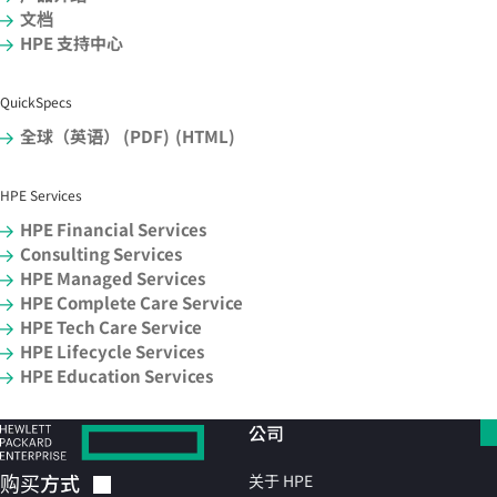
文档
HPE 支持中心
QuickSpecs
全球（英语） (PDF)
(HTML)
HPE Services
HPE Financial Services
Consulting Services
HPE Managed Services
HPE Complete Care Service
HPE Tech Care Service
HPE Lifecycle Services
HPE Education Services
公司
购买方式
关于 HPE