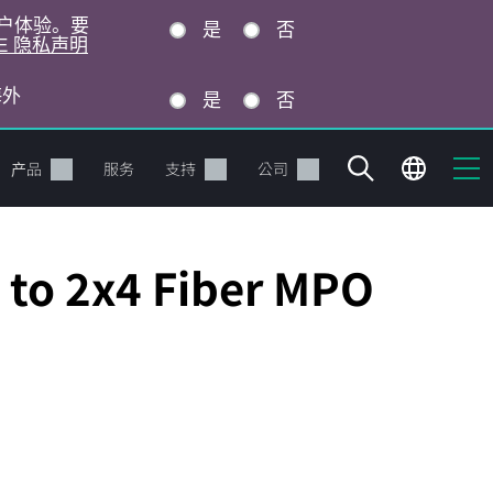
的用户体验。要
是
否
E 隐私声明
海外
是
否
产品
服务
支持
公司
 to 2x4 Fiber MPO