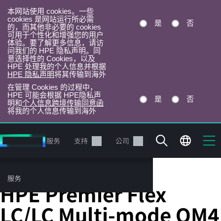
本网站使用 cookies。一些
cookies 是网站运行所必需
是
否
的，而其他非必要的 cookies
可用于个性化和增强您的用户
体验。要了解更多信息，请访
问我们的 HPE 隐私声明。同
意选择性的 Cookies，以及
HPE 处理我的个人信息并根据
HPE 隐私声明
将其传输到海外
在管理 Cookies 的过程中，
HPE 可能会根据 HPE隐私声
是
否
明和
个人信息跨境传输同意函
将我的个人信息传输到海外
跳
转
产品
服务
支持
公司
到
主
目
服务
光缆
录
HPE Premier Flex
LC/LC Multi-mode OM4