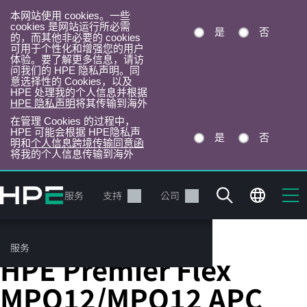
本网站使用 cookies。一些
cookies 是网站运行所必需
是
否
的，而其他非必要的 cookies
可用于个性化和增强您的用户
体验。要了解更多信息，请访
问我们的 HPE 隐私声明。同
意选择性的 Cookies，以及
HPE 处理我的个人信息并根据
HPE 隐私声明
将其传输到海外
在管理 Cookies 的过程中，
HPE 可能会根据 HPE隐私声
是
否
明和
个人信息跨境传输同意函
将我的个人信息传输到海外
跳
转
产品
服务
支持
公司
到
主
目
服务
光缆
录
HPE Premier Flex
MPO12/MPO12 APC