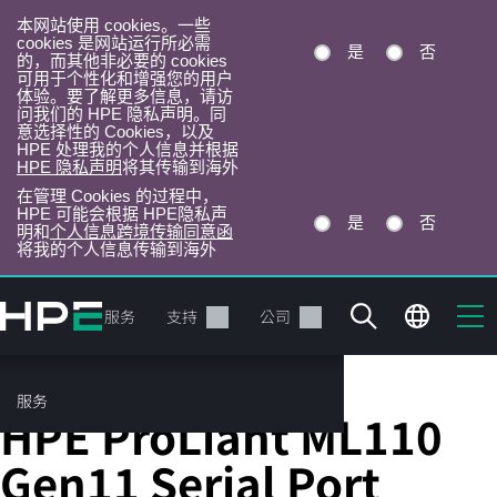
本网站使用 cookies。一些
cookies 是网站运行所必需
是
否
的，而其他非必要的 cookies
可用于个性化和增强您的用户
体验。要了解更多信息，请访
问我们的 HPE 隐私声明。同
意选择性的 Cookies，以及
HPE 处理我的个人信息并根据
HPE 隐私声明
将其传输到海外
在管理 Cookies 的过程中，
HPE 可能会根据 HPE隐私声
是
否
明和
个人信息跨境传输同意函
将我的个人信息传输到海外
跳
转
产品
服务
支持
公司
到
主
目
服务
线缆选件
录
HPE ProLiant ML110
Gen11 Serial Port