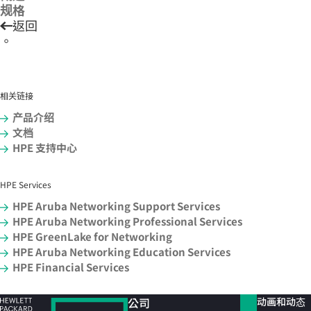
规格
返回
。
相关链接
产品介绍
文档
HPE 支持中心
HPE Services
HPE Aruba Networking Support Services
HPE Aruba Networking Professional Services
HPE GreenLake for Networking
HPE Aruba Networking Education Services
HPE Financial Services
公司
动画和动态