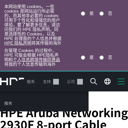
本网站使用 cookies。一些
cookies 是网站运行所必需
是
否
的，而其他非必要的 cookies
可用于个性化和增强您的用户
体验。要了解更多信息，请访
问我们的 HPE 隐私声明。同
意选择性的 Cookies，以及
HPE 处理我的个人信息并根据
HPE 隐私声明
将其传输到海外
在管理 Cookies 的过程中，
HPE 可能会根据 HPE隐私声
是
否
明和
个人信息跨境传输同意函
将我的个人信息传输到海外
跳
转
产品
服务
支持
公司
到
主
目
服务
网络线缆
录
HPE Aruba Networking
2930F 8-port Cable