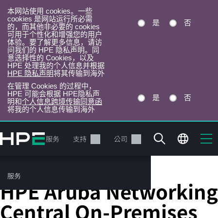
本网站使用 cookies。一些
cookies 是网站运行所必需
是
否
的，而其他非必要的 cookies
可用于个性化和增强您的用户
体验。要了解更多信息，请访
问我们的 HPE 隐私声明。同
意选择性的 Cookies，以及
HPE 处理我的个人信息并根据
HPE 隐私声明
将其传输到海外
在管理 Cookies 的过程中，
HPE 可能会根据 HPE隐私声
是
否
明和
个人信息跨境传输同意函
将我的个人信息传输到海外
跳
转
产品
服务
支持
公司
到
主
目
服务
HPE Aruba Networking 连接 SaaS
录
HPE Aruba Networking
Central On-Premises