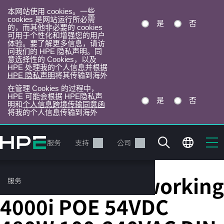
本网站使用 cookies。一些
cookies 是网站运行所必需
是
否
的，而其他非必要的 cookies
可用于个性化和增强您的用户
体验。要了解更多信息，请访
问我们的 HPE 隐私声明。同
意选择性的 Cookies，以及
HPE 处理我的个人信息并根据
HPE 隐私声明
将其传输到海外
在管理 Cookies 的过程中，
HPE 可能会根据 HPE隐私声
是
否
明和
个人信息跨境传输同意函
将我的个人信息传输到海外
跳
转
产品
服务
支持
公司
到
主
目
HPE Aruba Networking
服务
录
4000i POE 54VDC