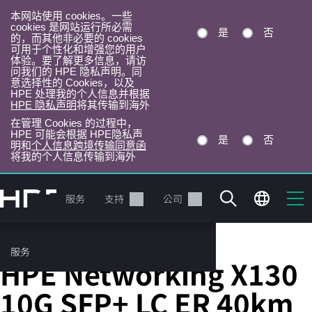
本网站使用 cookies。一些
cookies 是网站运行所必需
是
否
的，而其他非必要的 cookies
可用于个性化和增强您的用户
体验。要了解更多信息，请访
问我们的 HPE 隐私声明。同
意选择性的 Cookies，以及
HPE 处理我的个人信息并根据
HPE 隐私声明
将其传输到海外
在管理 Cookies 的过程中，
HPE 可能会根据 HPE隐私声
是
否
明和
个人信息跨境传输同意函
将我的个人信息传输到海外
跳
转
产品
服务
支持
公司
到
主
目
服务
存储收发器
录
HPE Networking X130
10G SFP+ LC ER 40km